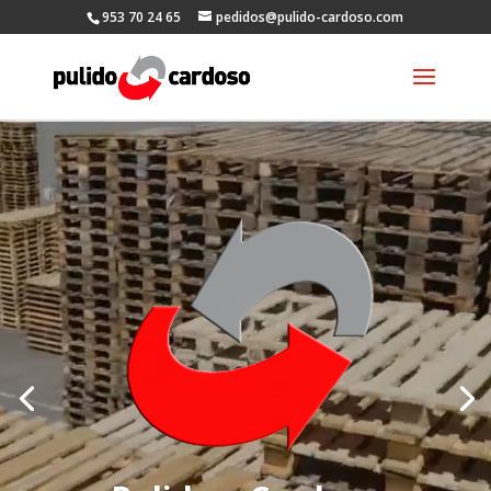
953 70 24 65
pedidos@pulido-cardoso.com
Reproductor
de
vídeo