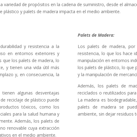
 una variedad de propósitos en la cadena de suministro, desde el alma
 plástico y palets de madera impacta en el medio ambiente.
Palets de Madera:
urabilidad y resistencia a la
Los palets de madera, por 
uso en entornos exteriores y
resistencia, lo que los hace 
s que los palets de madera, lo
manipulación en entornos ind
te, y tienen una vida útil más
los palets de plástico, lo que
emplazo y, en consecuencia, la
y la manipulación de mercancí
Además, los palets de mad
 tienen algunas desventajas
reciclados o reutilizados par
de reciclaje de plástico puede
La madera es biodegradable, l
productos tóxicos, como los
palets de madera se pued
iciales para la salud humana y
ambiente, sin dejar residuos t
mente. Además, los palets de
o no renovable cuya extracción
ativos en el medio ambiente.