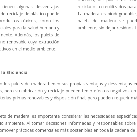
 tienen algunas desventajas
reciclados o reutilizados par
de reciclaje de plástico puede
La madera es biodegradable, l
productos tóxicos, como los
palets de madera se pued
iciales para la salud humana y
ambiente, sin dejar residuos t
mente. Además, los palets de
o no renovable cuya extracción
ativos en el medio ambiente.
la Eficiencia
mo los palets de madera tienen sus propias ventajas y desventajas 
, pero su fabricación y reciclaje pueden tener efectos negativos en
rias primas renovables y disposición final, pero pueden requerir m
 palets de madera, es importante considerar las necesidades especí
dio ambiente. Al tomar decisiones informadas y responsables sobre e
romover prácticas comerciales más sostenibles en toda la cadena de 