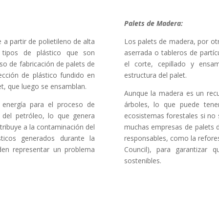
Palets de Madera:
a partir de polietileno de alta
Los palets de madera, por ot
 tipos de plástico que son
aserrada o tableros de partíc
eso de fabricación de palets de
el corte, cepillado y ens
ección de plástico fundido en
estructura del palet.
let, que luego se ensamblan.
Aunque la madera es un recur
e energía para el proceso de
árboles, lo que puede tene
del petróleo, lo que genera
ecosistemas forestales si no
tribuye a la contaminación del
muchas empresas de palets d
sticos generados durante la
responsables, como la refores
eden representar un problema
Council), para garantizar 
sostenibles.